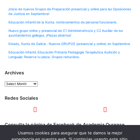
¡Inicio de nuevos Grupos de Preparación presencial y online para las Oposiciones
de Justicia en Septiembre!
Educación Infantil de la Xunta: nombramientos de personal funcionario.
Nuevo grupo online y presencial de C1 Administrativo/a y C2 Auxiliar de los
ayuntamientos gallegos. ¡Plazas abiertas!
Estado, Xunta de Galicia : Nuevos GRUPOS (presencial y online) en Septiembre.
Educación Infantil, Educación Primaria Pedagogía Terapéutica Audición y
Lenguaje: Reserva tu plaza. Grupos reducidos.
Archives
Archives
Redes Sociales
Consulta la página de Facebook de Academia Ourense
Usamos cookies para asegurar que te damos la mejor
experiencia en nuestra web. Si continúas usando este sitio,