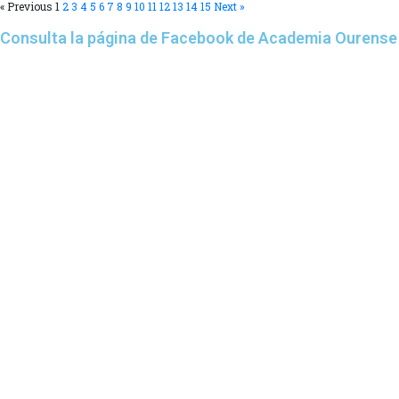
« Previous
1
2
3
4
5
6
7
8
9
10
11
12
13
14
15
Next »
Consulta la página de Facebook de Academia Ourense