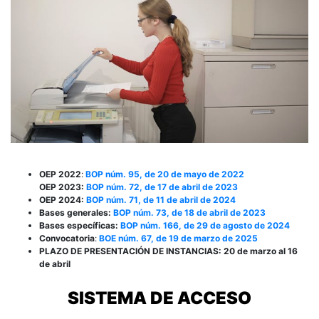
OEP 2022
:
BOP núm. 95, de 20 de mayo de 2022
OEP 2023:
BOP núm. 72, de 17 de abril de 2023
OEP 2024:
BOP núm. 71, de 11 de abril de 2024
Bases generales:
BOP núm. 73, de 18 de abril de 2023
Bases específicas:
BOP núm. 166, de 29 de agosto de 2024
Convocatoria
:
BOE núm. 67, de 19 de marzo de 2025
PLAZO DE PRESENTACIÓN DE INSTANCIAS: 20 de marzo al 16
de abril
SISTEMA DE ACCESO