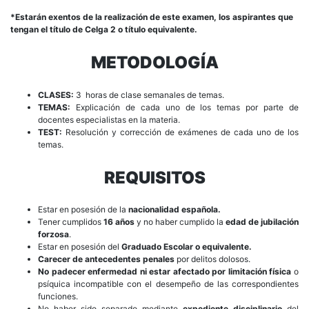
*Estarán exentos de la realización de este examen, los aspirantes que
tengan el título de Celga 2 o título equivalente.
METODOLOGÍA
CLASES:
3 horas de clase semanales de temas.
TEMAS:
Explicación de cada uno de los temas por parte de
docentes especialistas en la materia.
TEST:
Resolución y corrección de exámenes de cada uno de los
temas.
REQUISITOS
Estar en posesión de la
nacionalidad española.
Tener cumplidos
16 años
y no haber cumplido la
edad de jubilación
forzosa
.
Estar en posesión del
Graduado Escolar o equivalente.
Carecer de antecedentes penales
por delitos dolosos.
No padecer enfermedad ni estar afectado por limitación física
o
psíquica incompatible con el desempeño de las correspondientes
funciones.
No haber sido separado mediante
expediente disciplinario
del