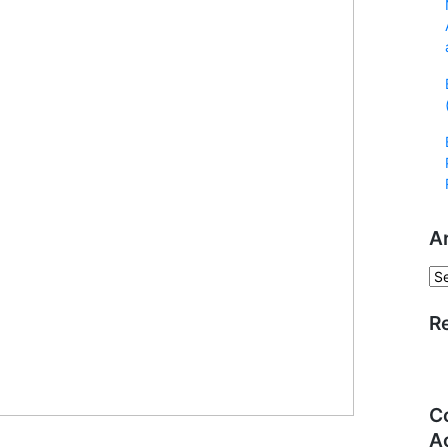
A
R
C
A