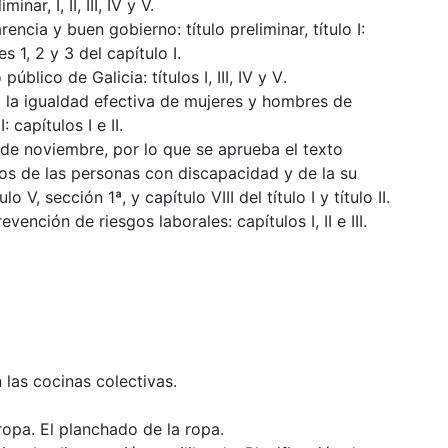
nar, I, II, III, IV y V.
encia y buen gobierno: título preliminar, título
I:
nes 1, 2 y 3 del capítulo I.
blico de Galicia: títulos I, III, IV y V
.
 la igualdad efectiva de mujeres y hombres de
I: capítulos I e II.
 de noviembre, por lo que se aprueba el texto
os de las personas con discapacidad y de la su
lo V, sección 1ª, y capítulo VIII del título I y título II.
vención de riesgos laborales: capítulos I, II
e III.
 las cocinas colectivas.
 ropa. El planchado de la ropa.