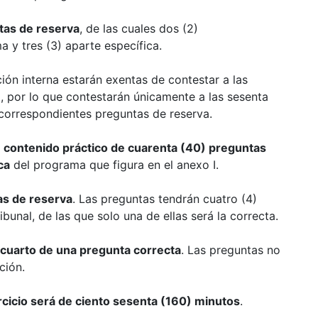
tas de reserva
, de las cuales dos (2)
 y tres (3) aparte específica.
ión interna estarán exentas de contestar a
las
, por lo que contestarán únicamente a las
sesenta
 correspondientes preguntas de reserva.
e contenido prác
tico de cuarenta (40) preguntas
ca
del programa
que figura en el anexo I.
as de reserva
.
Las preguntas tendrán cuatro (4)
ribunal, de
las que solo una de ellas será la correcta.
 cuarto de una pregunta correcta
. Las pregun
tas no
ción.
cicio será de ciento sesenta (160) minutos
.