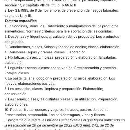
sección 1ª, y capítulo VIII del título I y título II.
8. Ley 31/1995, de 8 de noviembre, de prevención de riesgos laborales:
capítulos I, II y III.
Temario específico
1. Las cocinas, utensilios. Tratamiento y manipulación de los productos
alimenticios. Normas y criterios para la elaboración de las comidas.
2. Despensas y frigoríficos, circulación de los productos. Los productos
congelados.
3. Condimentos, clases. Salsas y fondos de cocina; clases; elaboración.
4. Consomés, sopas y cremas; clases. Elaboración.
5. Hortalizas, clases. Limpieza, preparación y elaboración. Ensaladas,
elaboración.
6. Legumbres secas; clases; conservación. Preelaboración y cocción.
Potajes, clases.
7. La pasta italiana, cocción y preparación. El arroz, elaboración. Los
huevos, elaboraciones básicas.
8. Los pescados; clases, limpieza y preparación. Elaboración;
conservación.
9. Las carnes; clases; las distintas piezas y su utilización. Preparación.
Elaboraciones.
10. Postres; frutas, quesos y yogures, helados, postres de cocina.
Presentación, preparación. Las bebidas: aguas, vinos y licores.
El programa que regirá las pruebas selectivas es el que figura publicado en
la Resolución de 20 de diciembre de 2022 (DOG núm. 242, de 22 de