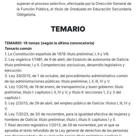
superan el proceso selectivo, efectuada por la Dirección General de
la Función Pública, el título de Graduado en Educación Secundaria
Obligatoria.
TEMARIO
TEMARIO: 18 temas (según la última convocatoria)
Temario común
1. La Constitución española de 1978: título preliminar, I, II y VIII.
2. Ley orgánica 1/1981, de 6 de abril, del Estatuto de autonomía de Galicia:
título preliminar, I y II. Competencias: exclusivas, desarrollo legislativo y
ejecución.
3. Ley 39/2015, de 1 de octubre, del procedimiento administrativo común
de las administraciones públicas: título preliminar, I, II, III, IV y V.
4. Ley 1/2016, de 18 de enero, de transparencia y buen gobierno: título
preliminar, título I: capítulos I, II, IV y V, y título II: secciones 1, 2 y 3 del
capítulo I.
5. Ley 2/2015, de 29 de abril, del empleo público de Galicia: títulos I, III, IV y
V.
6. Ley 7/2023, de 30 de noviembre, para la igualdad efectiva de mujeres y
hombres de Galicia: título preliminar, título I, título II: capítulos I y II.
7. Real decreto legislativo 1/2013, de 29 de noviembre, por el que se
aprueba el texto refundido de la Ley general de derechos de las personas
con discapacidad y de su inclusión social: título preliminar; capítulo V,