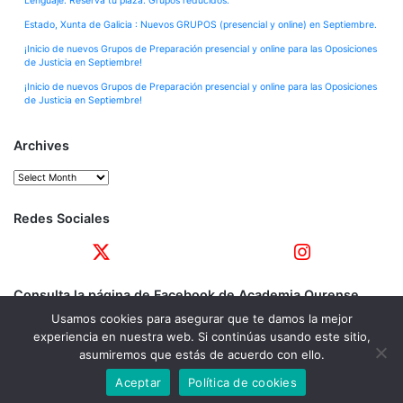
Lenguaje: Reserva tu plaza. Grupos reducidos.
Estado, Xunta de Galicia : Nuevos GRUPOS (presencial y online) en Septiembre.
¡Inicio de nuevos Grupos de Preparación presencial y online para las Oposiciones
de Justicia en Septiembre!
¡Inicio de nuevos Grupos de Preparación presencial y online para las Oposiciones
de Justicia en Septiembre!
Archives
Archives
Redes Sociales
Consulta la página de Facebook de Academia Ourense
Usamos cookies para asegurar que te damos la mejor
experiencia en nuestra web. Si continúas usando este sitio,
asumiremos que estás de acuerdo con ello.
Aceptar
Política de cookies
© 2026
ACADEMIA OURENSE EN A CORUÑA
|
Bootstrap WordPress Theme