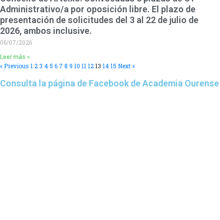
Administrativo/a por oposición libre. El plazo de
presentación de solicitudes del 3 al 22 de julio de
2026, ambos inclusive.
06/07/2026
Leer más »
« Previous
1
2
3
4
5
6
7
8
9
10
11
12
13
14
15
Next »
Consulta la página de Facebook de Academia Ourense