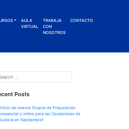
URSOS
AULA
TRABAJA
CONTACTO
VIRTUAL
CON
NOSOTROS
ecent Posts
¡Inicio de nuevos Grupos de Preparación
presencial y online para las Oposiciones de
Justicia en Septiembre!