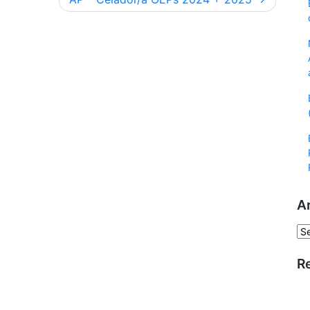
A
Ar
R