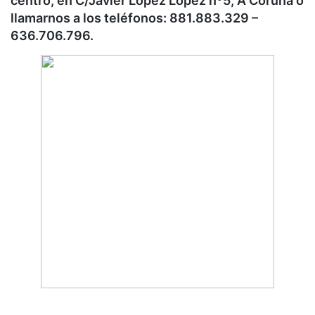
centro, en C/Javier López López nº5, A Coruña o
llamarnos a los teléfonos: 881.883.329 –
636.706.796.