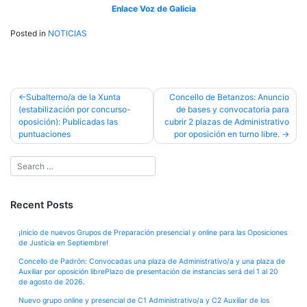
Enlace Voz de Galicia
Posted in
NOTICIAS
Post
Subalterno/a de la Xunta
Concello de Betanzos: Anuncio
(estabilización por concurso-
de bases y convocatoria para
navigation
oposición): Publicadas las
cubrir 2 plazas de Administrativo
puntuaciones
por oposición en turno libre.
Recent Posts
¡Inicio de nuevos Grupos de Preparación presencial y online para las Oposiciones
de Justicia en Septiembre!
Concello de Padrón: Convocadas una plaza de Administrativo/a y una plaza de
Auxiliar por oposición librePlazo de presentación de instancias será del 1 al 20
de agosto de 2026.
Nuevo grupo online y presencial de C1 Administrativo/a y C2 Auxiliar de los