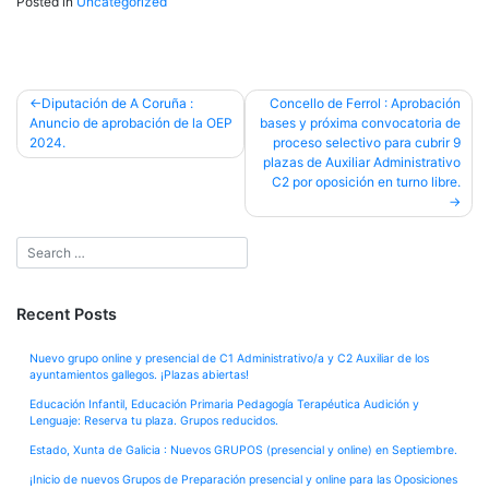
Posted in
Uncategorized
Post
Diputación de A Coruña :
Concello de Ferrol : Aprobación
Anuncio de aprobación de la OEP
bases y próxima convocatoria de
navigation
2024.
proceso selectivo para cubrir 9
plazas de Auxiliar Administrativo
C2 por oposición en turno libre.
Recent Posts
Nuevo grupo online y presencial de C1 Administrativo/a y C2 Auxiliar de los
ayuntamientos gallegos. ¡Plazas abiertas!
Educación Infantil, Educación Primaria Pedagogía Terapéutica Audición y
Lenguaje: Reserva tu plaza. Grupos reducidos.
Estado, Xunta de Galicia : Nuevos GRUPOS (presencial y online) en Septiembre.
¡Inicio de nuevos Grupos de Preparación presencial y online para las Oposiciones