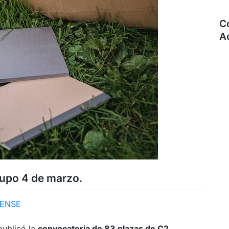
C
A
grupo 4 de marzo.
ENSE
publicó la
convocatoria de 83 plazas de C2