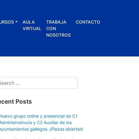
URSOS
AULA
TRABAJA
CONTACTO
VIRTUAL
CON
NOSOTROS
ecent Posts
Nuevo grupo online y presencial de C1
Administrativo/a y C2 Auxiliar de los
ayuntamientos gallegos. ¡Plazas abiertas!