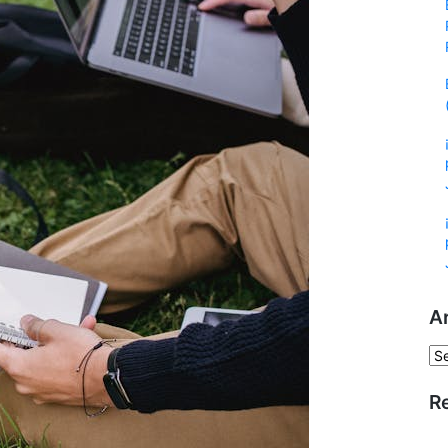
A
Ar
R