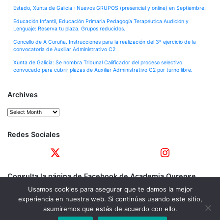
Estado, Xunta de Galicia : Nuevos GRUPOS (presencial y online) en Septiembre.
Educación Infantil, Educación Primaria Pedagogía Terapéutica Audición y
Lenguaje: Reserva tu plaza. Grupos reducidos.
Concello de A Coruña. Instrucciones para la realización del 3º ejercicio de la
convocatoria de Auxiliar Administrativo C2
Xunta de Galicia: Se nombra Tribunal Calificador del proceso selectivo
convocado para cubrir plazas de Auxiliar Administrativo C2 por turno libre.
Archives
Archives
Redes Sociales
Consulta la página de Facebook de Academia Ourense
Usamos cookies para asegurar que te damos la mejor
experiencia en nuestra web. Si continúas usando este sitio,
asumiremos que estás de acuerdo con ello.