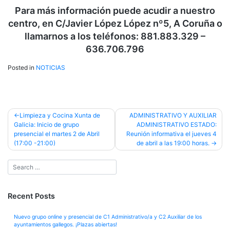
Para más información puede acudir a nuestro
centro, en C/Javier López López nº5, A Coruña o
llamarnos a los teléfonos: 881.883.329 –
636.706.796
Posted in
NOTICIAS
Post
Limpieza y Cocina Xunta de
ADMINISTRATIVO Y AUXILIAR
Galicia: Inicio de grupo
ADMINISTRATIVO ESTADO:
navigation
presencial el martes 2 de Abril
Reunión informativa el jueves 4
(17:00 -21:00)
de abril a las 19:00 horas.
Recent Posts
Nuevo grupo online y presencial de C1 Administrativo/a y C2 Auxiliar de los
ayuntamientos gallegos. ¡Plazas abiertas!