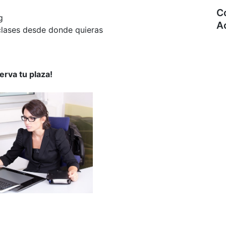
C
g
A
 clases desde donde quieras
erva tu plaza!