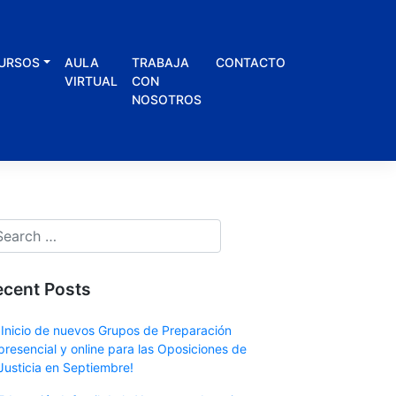
URSOS
AULA
TRABAJA
CONTACTO
VIRTUAL
CON
NOSOTROS
ecent Posts
¡Inicio de nuevos Grupos de Preparación
presencial y online para las Oposiciones de
Justicia en Septiembre!