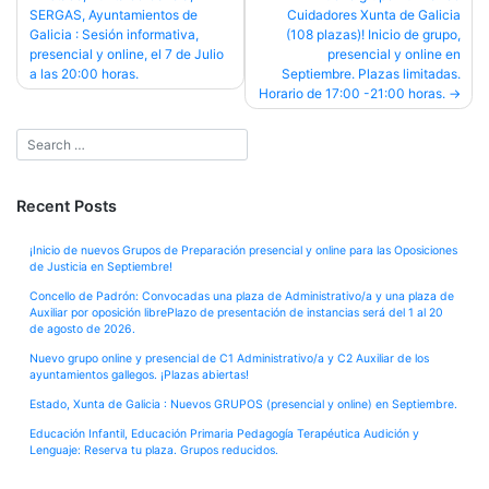
SERGAS, Ayuntamientos de
Cuidadores Xunta de Galicia
navigation
Galicia : Sesión informativa,
(108 plazas)! Inicio de grupo,
presencial y online, el 7 de Julio
presencial y online en
a las 20:00 horas.
Septiembre. Plazas limitadas.
Horario de 17:00 -21:00 horas.
Recent Posts
¡Inicio de nuevos Grupos de Preparación presencial y online para las Oposiciones
de Justicia en Septiembre!
Concello de Padrón: Convocadas una plaza de Administrativo/a y una plaza de
Auxiliar por oposición librePlazo de presentación de instancias será del 1 al 20
de agosto de 2026.
Nuevo grupo online y presencial de C1 Administrativo/a y C2 Auxiliar de los
ayuntamientos gallegos. ¡Plazas abiertas!
Estado, Xunta de Galicia : Nuevos GRUPOS (presencial y online) en Septiembre.
Educación Infantil, Educación Primaria Pedagogía Terapéutica Audición y
Lenguaje: Reserva tu plaza. Grupos reducidos.