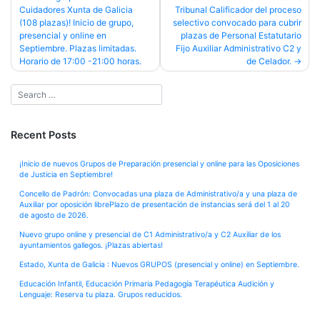
Cuidadores Xunta de Galicia
Tribunal Calificador del proceso
navigation
(108 plazas)! Inicio de grupo,
selectivo convocado para cubrir
presencial y online en
plazas de Personal Estatutario
Septiembre. Plazas limitadas.
Fijo Auxiliar Administrativo C2 y
Horario de 17:00 -21:00 horas.
de Celador.
Recent Posts
¡Inicio de nuevos Grupos de Preparación presencial y online para las Oposiciones
de Justicia en Septiembre!
Concello de Padrón: Convocadas una plaza de Administrativo/a y una plaza de
Auxiliar por oposición librePlazo de presentación de instancias será del 1 al 20
de agosto de 2026.
Nuevo grupo online y presencial de C1 Administrativo/a y C2 Auxiliar de los
ayuntamientos gallegos. ¡Plazas abiertas!
Estado, Xunta de Galicia : Nuevos GRUPOS (presencial y online) en Septiembre.
Educación Infantil, Educación Primaria Pedagogía Terapéutica Audición y
Lenguaje: Reserva tu plaza. Grupos reducidos.