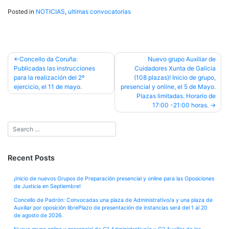
Posted in
NOTICIAS
,
ultimas convocatorias
Post
Concello da Coruña:
Nuevo grupo Auxiliar de
Publicadas las instrucciones
Cuidadores Xunta de Galicia
navigation
para la realización del 2º
(108 plazas)! Inicio de grupo,
ejercicio, el 11 de mayo.
presencial y online, el 5 de Mayo.
Plazas limitadas. Horario de
17:00 -21:00 horas.
Recent Posts
¡Inicio de nuevos Grupos de Preparación presencial y online para las Oposiciones
de Justicia en Septiembre!
Concello de Padrón: Convocadas una plaza de Administrativo/a y una plaza de
Auxiliar por oposición librePlazo de presentación de instancias será del 1 al 20
de agosto de 2026.