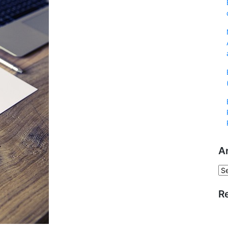
A
Ar
R