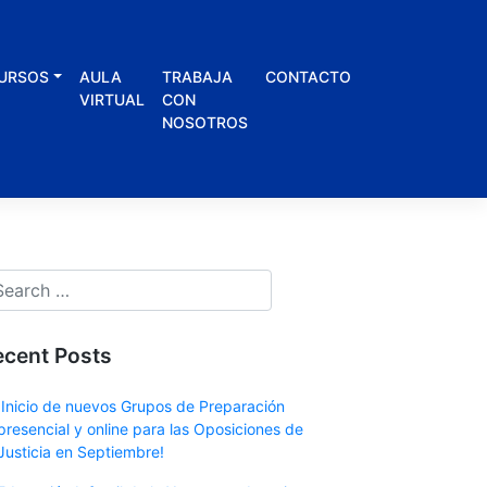
URSOS
AULA
TRABAJA
CONTACTO
VIRTUAL
CON
NOSOTROS
ecent Posts
¡Inicio de nuevos Grupos de Preparación
presencial y online para las Oposiciones de
Justicia en Septiembre!