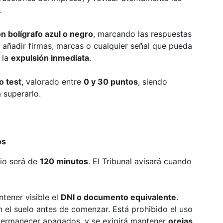
.
 bolígrafo azul o negro
, marcando las respuestas
á añadir firmas, marcas o cualquier señal que pueda
 la
expulsión inmediata
.
o test
, valorado entre
0 y 30 puntos
, siendo
 superarlo.
os
cio será de
120 minutos
. El Tribunal avisará cuando
tener visible el
DNI o documento equivalente
.
 el suelo antes de comenzar. Está prohibido el uso
 permanecer apagados, y se exigirá mantener
orejas