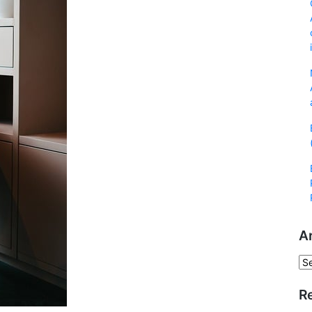
A
Ar
R