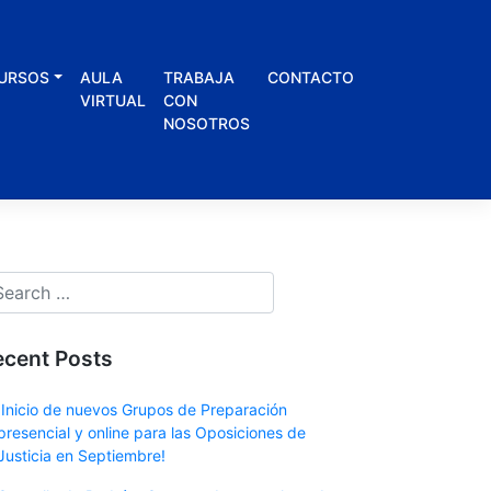
URSOS
AULA
TRABAJA
CONTACTO
VIRTUAL
CON
NOSOTROS
ecent Posts
¡Inicio de nuevos Grupos de Preparación
presencial y online para las Oposiciones de
Justicia en Septiembre!