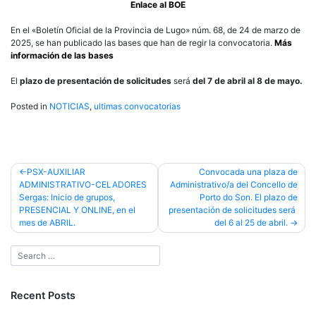
Enlace al BOE
En el «Boletín Oficial de la Provincia de Lugo» núm. 68, de 24 de marzo de
2025, se han publicado las bases que han de regir la convocatoria.
Más
información de las bases
El
plazo de presentación de solicitudes
será
del 7 de abril al 8 de mayo.
Posted in
NOTICIAS
,
ultimas convocatorias
Post
PSX-AUXILIAR
Convocada una plaza de
ADMINISTRATIVO-CELADORES
Administrativo/a del Concello de
navigation
Sergas: Inicio de grupos,
Porto do Son. El plazo de
PRESENCIAL Y ONLINE, en el
presentación de solicitudes será
mes de ABRIL.
del 6 al 25 de abril.
Recent Posts