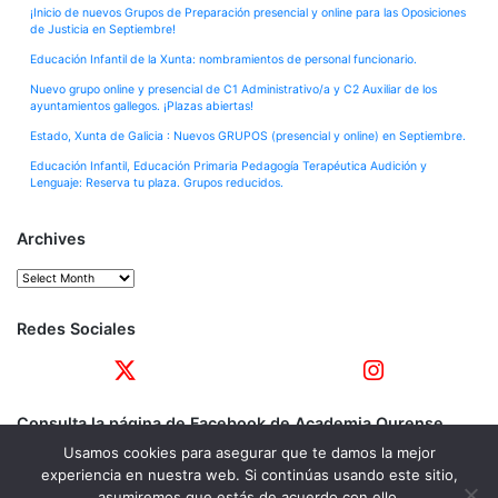
¡Inicio de nuevos Grupos de Preparación presencial y online para las Oposiciones
de Justicia en Septiembre!
Educación Infantil de la Xunta: nombramientos de personal funcionario.
Nuevo grupo online y presencial de C1 Administrativo/a y C2 Auxiliar de los
ayuntamientos gallegos. ¡Plazas abiertas!
Estado, Xunta de Galicia : Nuevos GRUPOS (presencial y online) en Septiembre.
Educación Infantil, Educación Primaria Pedagogía Terapéutica Audición y
Lenguaje: Reserva tu plaza. Grupos reducidos.
Archives
Archives
Redes Sociales
Consulta la página de Facebook de Academia Ourense
Usamos cookies para asegurar que te damos la mejor
experiencia en nuestra web. Si continúas usando este sitio,
asumiremos que estás de acuerdo con ello.