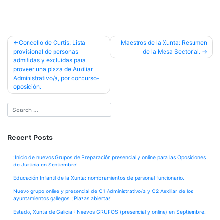
Post
Concello de Curtis: Lista
Maestros de la Xunta: Resumen
provisional de personas
de la Mesa Sectorial.
navigation
admitidas y excluidas para
proveer una plaza de Auxiliar
Administrativo/a, por concurso-
oposición.
Recent Posts
¡Inicio de nuevos Grupos de Preparación presencial y online para las Oposiciones
de Justicia en Septiembre!
Educación Infantil de la Xunta: nombramientos de personal funcionario.
Nuevo grupo online y presencial de C1 Administrativo/a y C2 Auxiliar de los
ayuntamientos gallegos. ¡Plazas abiertas!
Estado, Xunta de Galicia : Nuevos GRUPOS (presencial y online) en Septiembre.