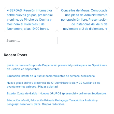
Post
SERGAS: Reunión informativa
Concellos de Muras: Convocada
sobre nuevos grupos, presencial
una plaza de Administrativo/a
navigation
y online, de Pinche de Cocina y
por oposición libre. Presentación
Cocinero el miércoles 5 de
de instancias del del 5 de
Noviembre, a las 19:00 horas.
noviembre al 2 de diciembre.
Recent Posts
¡Inicio de nuevos Grupos de Preparación presencial y online para las Oposiciones
de Justicia en Septiembre!
Educación Infantil de la Xunta: nombramientos de personal funcionario.
Nuevo grupo online y presencial de C1 Administrativo/a y C2 Auxiliar de los
ayuntamientos gallegos. ¡Plazas abiertas!
Estado, Xunta de Galicia : Nuevos GRUPOS (presencial y online) en Septiembre.
Educación Infantil, Educación Primaria Pedagogía Terapéutica Audición y
Lenguaje: Reserva tu plaza. Grupos reducidos.