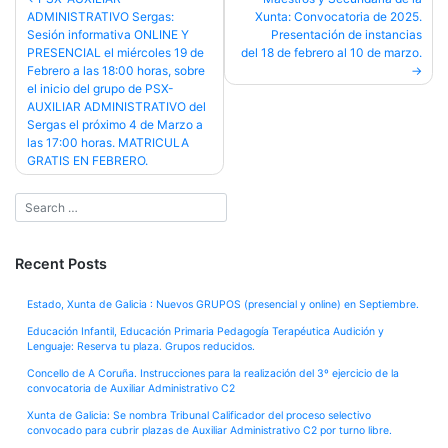
ADMINISTRATIVO Sergas:
Xunta: Convocatoria de 2025.
navigation
Sesión informativa ONLINE Y
Presentación de instancias
PRESENCIAL el miércoles 19 de
del 18 de febrero al 10 de marzo.
Febrero a las 18:00 horas, sobre
el inicio del grupo de PSX-
AUXILIAR ADMINISTRATIVO del
Sergas el próximo 4 de Marzo a
las 17:00 horas. MATRICULA
GRATIS EN FEBRERO.
Recent Posts
Estado, Xunta de Galicia : Nuevos GRUPOS (presencial y online) en Septiembre.
Educación Infantil, Educación Primaria Pedagogía Terapéutica Audición y
Lenguaje: Reserva tu plaza. Grupos reducidos.
Concello de A Coruña. Instrucciones para la realización del 3º ejercicio de la
convocatoria de Auxiliar Administrativo C2
Xunta de Galicia: Se nombra Tribunal Calificador del proceso selectivo
convocado para cubrir plazas de Auxiliar Administrativo C2 por turno libre.