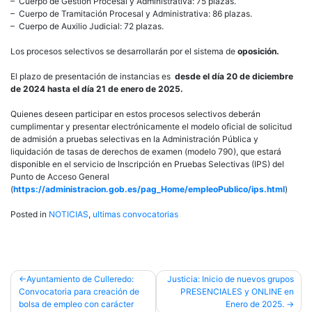
– Cuerpo de Gestión Procesal y Administrativa: 75 plazas.
– Cuerpo de Tramitación Procesal y Administrativa: 86 plazas.
– Cuerpo de Auxilio Judicial: 72 plazas.
Los procesos selectivos se desarrollarán por el sistema de
oposición.
El plazo de presentación de instancias es
desde el día 20 de diciembre
de 2024 hasta el día 21 de enero de 2025.
Quienes deseen participar en estos procesos selectivos deberán
cumplimentar y presentar electrónicamente el modelo oficial de solicitud
de admisión a pruebas selectivas en la Administración Pública y
liquidación de tasas de derechos de examen (modelo 790), que estará
disponible en el servicio de Inscripción en Pruebas Selectivas (IPS) del
Punto de Acceso General
(
https://administracion.gob.es/pag_Home/empleoPublico/ips.html
)
Posted in
NOTICIAS
,
ultimas convocatorias
Post
Ayuntamiento de Culleredo:
Justicia: Inicio de nuevos grupos
Convocatoria para creación de
PRESENCIALES y ONLINE en
navigation
bolsa de empleo con carácter
Enero de 2025.