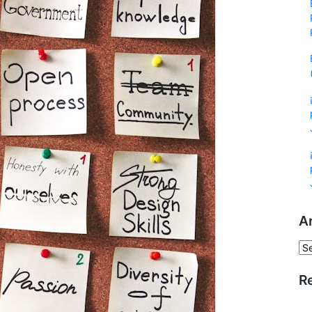
A
Ar
R