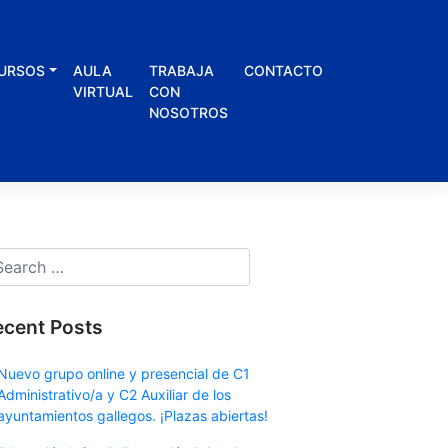
URSOS
AULA
TRABAJA
CONTACTO
VIRTUAL
CON
NOSOTROS
ecent Posts
Nuevo grupo online y presencial de C1
Administrativo/a y C2 Auxiliar de los
ayuntamientos gallegos. ¡Plazas abiertas!