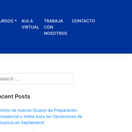
URSOS
AULA
TRABAJA
CONTACTO
VIRTUAL
CON
NOSOTROS
ecent Posts
¡Inicio de nuevos Grupos de Preparación
presencial y online para las Oposiciones de
Justicia en Septiembre!