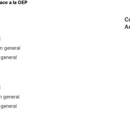
ace a la OEP
C
A
l
n general
 general
l
n general
 general