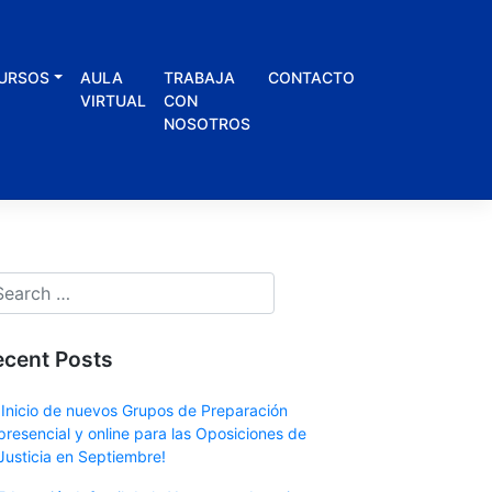
URSOS
AULA
TRABAJA
CONTACTO
VIRTUAL
CON
NOSOTROS
ecent Posts
¡Inicio de nuevos Grupos de Preparación
presencial y online para las Oposiciones de
Justicia en Septiembre!