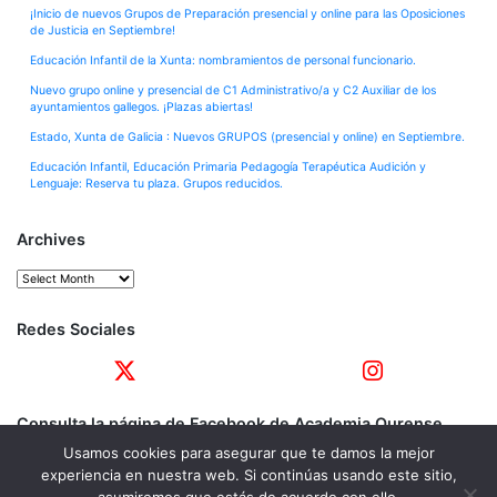
¡Inicio de nuevos Grupos de Preparación presencial y online para las Oposiciones
de Justicia en Septiembre!
Educación Infantil de la Xunta: nombramientos de personal funcionario.
Nuevo grupo online y presencial de C1 Administrativo/a y C2 Auxiliar de los
ayuntamientos gallegos. ¡Plazas abiertas!
Estado, Xunta de Galicia : Nuevos GRUPOS (presencial y online) en Septiembre.
Educación Infantil, Educación Primaria Pedagogía Terapéutica Audición y
Lenguaje: Reserva tu plaza. Grupos reducidos.
Archives
Archives
Redes Sociales
Consulta la página de Facebook de Academia Ourense
Usamos cookies para asegurar que te damos la mejor
experiencia en nuestra web. Si continúas usando este sitio,