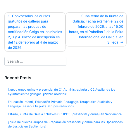
Post
Convocados los cursos
Subalterno de la Xunta de
gratuitos de gallego para
Galicia: Fecha examen el 22 de
navigation
preparar las pruebas de
febrero de 2026, a las 15:00
certificación Celga en los niveles
horas, en el Pabellón 1 de la Feira
2, 3 y 4. Plazo de inscripción es
Internacional de Galicia, en
del 12 de febrero al 4 de marzo
Silleda.
de 2026.
Recent Posts
Nuevo grupo online y presencial de C1 Administrativo/a y C2 Auxiliar de los
ayuntamientos gallegos. ¡Plazas abiertas!
Educación Infantil, Educación Primaria Pedagogía Terapéutica Audición y
Lenguaje: Reserva tu plaza. Grupos reducidos.
Estado, Xunta de Galicia : Nuevos GRUPOS (presencial y online) en Septiembre.
¡Inicio de nuevos Grupos de Preparación presencial y online para las Oposiciones
de Justicia en Septiembre!