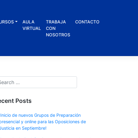
URSOS
AULA
TRABAJA
CONTACTO
VIRTUAL
CON
NOSOTROS
ecent Posts
¡Inicio de nuevos Grupos de Preparación
presencial y online para las Oposiciones de
Justicia en Septiembre!