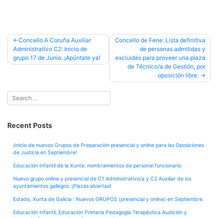
Post
Concello A Coruña Auxiliar
Concello de Fene: Lista definitiva
Administrativo C2: Inicio de
de personas admitidas y
navigation
grupo 17 de Junio. ¡Apúntate ya!
excluidas para proveer una plaza
de Técnico/a de Gestión, por
oposición libre.
Recent Posts
¡Inicio de nuevos Grupos de Preparación presencial y online para las Oposiciones
de Justicia en Septiembre!
Educación Infantil de la Xunta: nombramientos de personal funcionario.
Nuevo grupo online y presencial de C1 Administrativo/a y C2 Auxiliar de los
ayuntamientos gallegos. ¡Plazas abiertas!
Estado, Xunta de Galicia : Nuevos GRUPOS (presencial y online) en Septiembre.
Educación Infantil, Educación Primaria Pedagogía Terapéutica Audición y