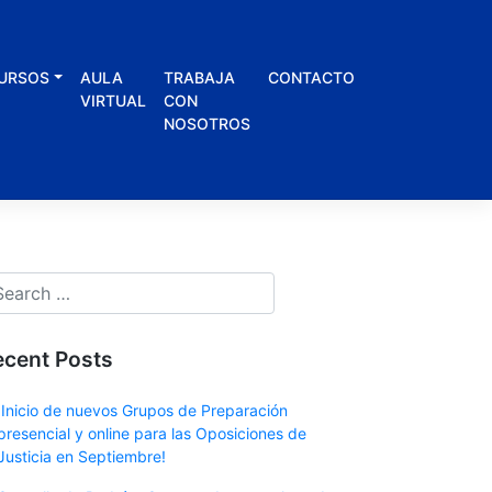
URSOS
AULA
TRABAJA
CONTACTO
VIRTUAL
CON
NOSOTROS
ecent Posts
¡Inicio de nuevos Grupos de Preparación
presencial y online para las Oposiciones de
Justicia en Septiembre!