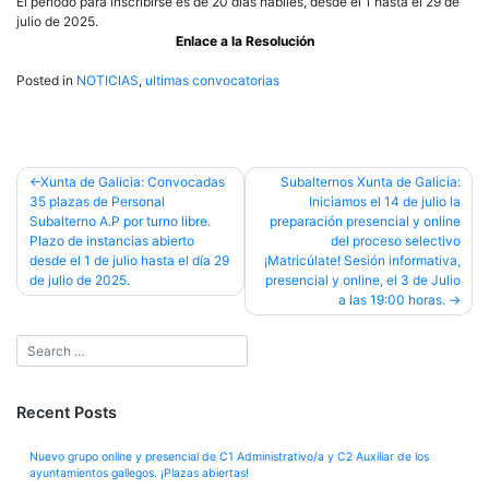
El periodo para inscribirse es de 20 días hábiles, desde el 1 hasta el 29 de
julio de 2025.
Enlace a la Resolución
Posted in
NOTICIAS
,
ultimas convocatorias
Post
Xunta de Galicia: Convocadas
Subalternos Xunta de Galicia:
35 plazas de Personal
Iniciamos el 14 de julio la
navigation
Subalterno A.P por turno libre.
preparación presencial y online
Plazo de instancias abierto
del proceso selectivo
desde el 1 de julio hasta el día 29
¡Matricúlate! Sesión informativa,
de julio de 2025.
presencial y online, el 3 de Julio
a las 19:00 horas.
Recent Posts
Nuevo grupo online y presencial de C1 Administrativo/a y C2 Auxiliar de los
ayuntamientos gallegos. ¡Plazas abiertas!