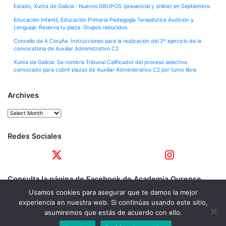
Estado, Xunta de Galicia : Nuevos GRUPOS (presencial y online) en Septiembre.
Educación Infantil, Educación Primaria Pedagogía Terapéutica Audición y
Lenguaje: Reserva tu plaza. Grupos reducidos.
Concello de A Coruña. Instrucciones para la realización del 3º ejercicio de la
convocatoria de Auxiliar Administrativo C2
Xunta de Galicia: Se nombra Tribunal Calificador del proceso selectivo
convocado para cubrir plazas de Auxiliar Administrativo C2 por turno libre.
Archives
Archives
Redes Sociales
Consulta la página de Facebook de Academia Ourense
Usamos cookies para asegurar que te damos la mejor
experiencia en nuestra web. Si continúas usando este sitio,
asumiremos que estás de acuerdo con ello.