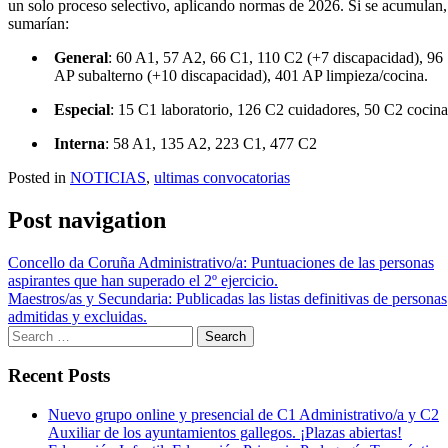
un solo proceso selectivo, aplicando normas de 2026. Si se acumulan,
sumarían:
General
: 60 A1, 57 A2, 66 C1, 110 C2 (+7 discapacidad), 96
AP subalterno (+10 discapacidad), 401 AP limpieza/cocina.
Especial
: 15 C1 laboratorio, 126 C2 cuidadores, 50 C2 cocina
Interna
: 58 A1, 135 A2, 223 C1, 477 C2
Posted in
NOTICIAS
,
ultimas convocatorias
Post navigation
Concello da Coruña Administrativo/a: Puntuaciones de las personas
aspirantes que han superado el 2º ejercicio.
Maestros/as y Secundaria: Publicadas las listas definitivas de personas
admitidas y excluidas.
Recent Posts
Nuevo grupo online y presencial de C1 Administrativo/a y C2
Auxiliar de los ayuntamientos gallegos. ¡Plazas abiertas!