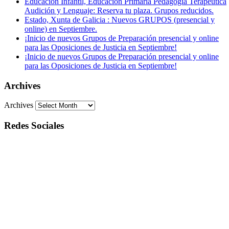
Educación Infantil, Educación Primaria Pedagogía Terapéutica
Audición y Lenguaje: Reserva tu plaza. Grupos reducidos.
Estado, Xunta de Galicia : Nuevos GRUPOS (presencial y
online) en Septiembre.
¡Inicio de nuevos Grupos de Preparación presencial y online
para las Oposiciones de Justicia en Septiembre!
¡Inicio de nuevos Grupos de Preparación presencial y online
para las Oposiciones de Justicia en Septiembre!
Archives
Archives
Redes Sociales