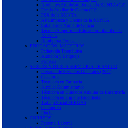
Auxiliares Administrativos de la XUNTA (C2)
Escala Auxiliar de Cocina (C2)
PSX de la XUNTA
AP Limpieza y Cocina de la XUNTA
Subalternos Xunta de Galicia
Técnico Superior en Educación Infantil de la
XUNTA
Bombero/a Forestal
EDUCACIÓN: MAESTROS
Pedagogía Terapéutica
Audición y Lenguaje
Primaria
SERGAS Y OTROS SERVICIOS DE SALUD
Personal de Servicios Generales (PSG)
Celadores
Técnico/a en Farmacia
Auxiliar Administrativo
Técnico/a en Cuidados Auxiliar de Enfermería
Técnico/a en Higiene Bucodental
Trabajo Social SERGAS
Cocinero/a
Pinche
CORREOS
Personal Laboral