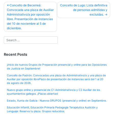
Post
Concello de Becerreá:
Concello de Lugo: Lista definitiva
Convocada una plaza de Auxiliar
de personas admitidas y
navigation
Administrativo/a por oposición
excluidas.
libre. Presentación de instancias
del 10 de noviembre al 5 de
diciembre.
Recent Posts
¡Inicio de nuevos Grupos de Preparación presencial y online para las Oposiciones
de Justicia en Septiembre!
Concello de Padrón: Convocadas una plaza de Administrativo/a y una plaza de
Auxiliar por oposición librePlazo de presentación de instancias será del 1 al 20
de agosto de 2026.
Nuevo grupo online y presencial de C1 Administrativo/a y C2 Auxiliar de los
ayuntamientos gallegos. ¡Plazas abiertas!
Estado, Xunta de Galicia : Nuevos GRUPOS (presencial y online) en Septiembre.
Educación Infantil, Educación Primaria Pedagogía Terapéutica Audición y
Lenguaje: Reserva tu plaza. Grupos reducidos.