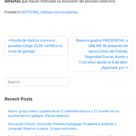
defectos
que hayan motivado su exclusión del proceso selectivo.
Posted in
NOTICIAS
,
ultimas convocatorias
Post
Xunta de Galicia convoca
Nuevos grupos PRESENCIAL y
pruebas Celga 2026: certifica tu
ONLINE de preparación
navigation
nivel de gallego
oposiciones del Estado,
Seguridad Social, Xunta y
Concellos desde el 6 de abril.
¡Apúntate ya!
Recent Posts
Nuevo grupo online y presencial de C1 Administrativo/a y C2 Auxiliar de los
ayuntamientos gallegos. ¡Plazas abiertas!
Educación Infantil, Educación Primaria Pedagogía Terapéutica Audición y
Lenguaje: Reserva tu plaza. Grupos reducidos.