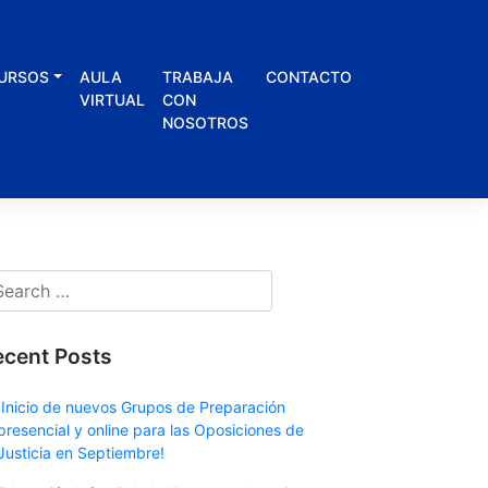
URSOS
AULA
TRABAJA
CONTACTO
VIRTUAL
CON
NOSOTROS
ecent Posts
¡Inicio de nuevos Grupos de Preparación
presencial y online para las Oposiciones de
Justicia en Septiembre!