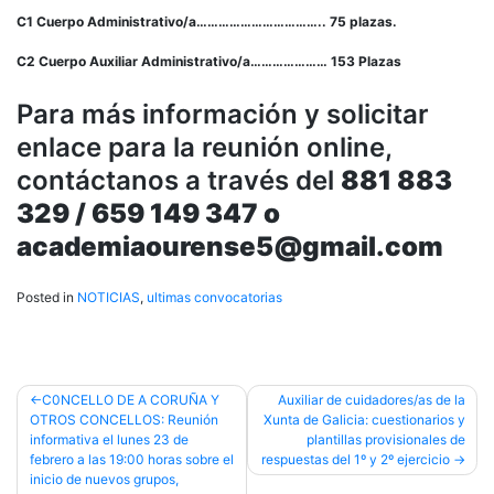
C1 Cuerpo Administrativo/a…………………………….. 75 plazas.
C2 Cuerpo Auxiliar Administrativo/a………………… 153 Plazas
Para más información y solicitar
enlace para la reunión online,
contáctanos a través del
881 883
329 / 659 149 347 o
academiaourense5@gmail.com
Posted in
NOTICIAS
,
ultimas convocatorias
Post
C0NCELLO DE A CORUÑA Y
Auxiliar de cuidadores/as de la
OTROS CONCELLOS: Reunión
Xunta de Galicia: cuestionarios y
navigation
informativa el lunes 23 de
plantillas provisionales de
febrero a las 19:00 horas sobre el
respuestas del 1º y 2º ejercicio
inicio de nuevos grupos,