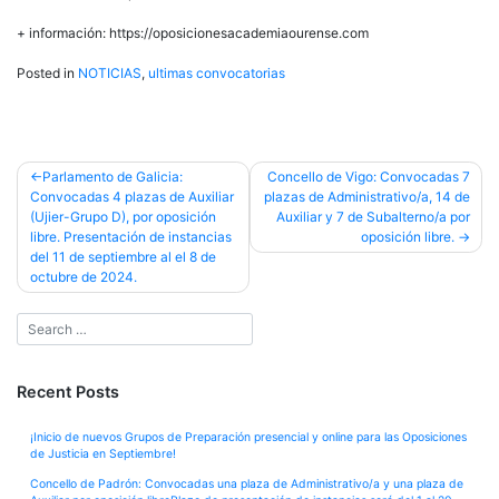
+ información: https://oposicionesacademiaourense.com
Posted in
NOTICIAS
,
ultimas convocatorias
Post
Parlamento de Galicia:
Concello de Vigo: Convocadas 7
Convocadas 4 plazas de Auxiliar
plazas de Administrativo/a, 14 de
navigation
(Ujier-Grupo D), por oposición
Auxiliar y 7 de Subalterno/a por
libre. Presentación de instancias
oposición libre.
del 11 de septiembre al el 8 de
octubre de 2024.
Recent Posts
¡Inicio de nuevos Grupos de Preparación presencial y online para las Oposiciones
de Justicia en Septiembre!
Concello de Padrón: Convocadas una plaza de Administrativo/a y una plaza de