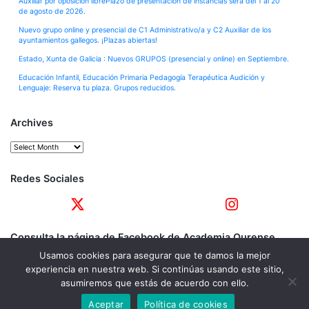
Auxiliar por oposición librePlazo de presentación de instancias será del 1 al 20
de agosto de 2026.
Nuevo grupo online y presencial de C1 Administrativo/a y C2 Auxiliar de los
ayuntamientos gallegos. ¡Plazas abiertas!
Estado, Xunta de Galicia : Nuevos GRUPOS (presencial y online) en Septiembre.
Educación Infantil, Educación Primaria Pedagogía Terapéutica Audición y
Lenguaje: Reserva tu plaza. Grupos reducidos.
Archives
Archives
Redes Sociales
Consulta la página de Facebook de Academia Ourense
Usamos cookies para asegurar que te damos la mejor
experiencia en nuestra web. Si continúas usando este sitio,
asumiremos que estás de acuerdo con ello.
Aceptar
Política de cookies