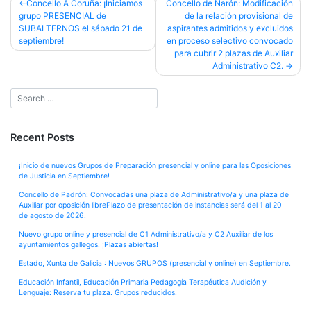
Post
Concello A Coruña: ¡Iniciamos
Concello de Narón: Modificación
grupo PRESENCIAL de
de la relación provisional de
navigation
SUBALTERNOS el sábado 21 de
aspirantes admitidos y excluidos
septiembre!
en proceso selectivo convocado
para cubrir 2 plazas de Auxiliar
Administrativo C2.
Recent Posts
¡Inicio de nuevos Grupos de Preparación presencial y online para las Oposiciones
de Justicia en Septiembre!
Concello de Padrón: Convocadas una plaza de Administrativo/a y una plaza de
Auxiliar por oposición librePlazo de presentación de instancias será del 1 al 20
de agosto de 2026.
Nuevo grupo online y presencial de C1 Administrativo/a y C2 Auxiliar de los
ayuntamientos gallegos. ¡Plazas abiertas!
Estado, Xunta de Galicia : Nuevos GRUPOS (presencial y online) en Septiembre.
Educación Infantil, Educación Primaria Pedagogía Terapéutica Audición y
Lenguaje: Reserva tu plaza. Grupos reducidos.