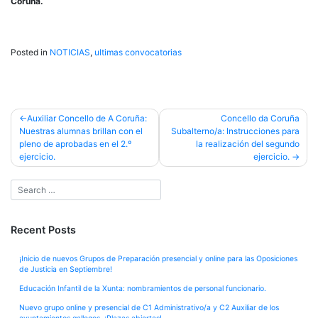
Coruña.
Posted in
NOTICIAS
,
ultimas convocatorias
Post
Auxiliar Concello de A Coruña:
Concello da Coruña
Nuestras alumnas brillan con el
Subalterno/a: Instrucciones para
navigation
pleno de aprobadas en el 2.º
la realización del segundo
ejercicio.
ejercicio.
Recent Posts
¡Inicio de nuevos Grupos de Preparación presencial y online para las Oposiciones
de Justicia en Septiembre!
Educación Infantil de la Xunta: nombramientos de personal funcionario.
Nuevo grupo online y presencial de C1 Administrativo/a y C2 Auxiliar de los