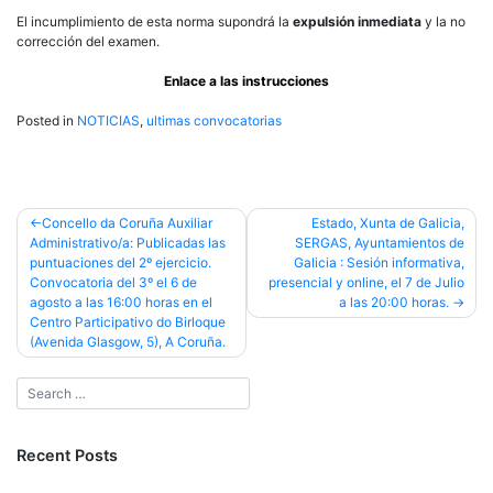
El incumplimiento de esta norma supondrá la
expulsión inmediata
y la no
corrección del examen.
Enlace a las instrucciones
Posted in
NOTICIAS
,
ultimas convocatorias
Post
Concello da Coruña Auxiliar
Estado, Xunta de Galicia,
Administrativo/a: Publicadas las
SERGAS, Ayuntamientos de
navigation
puntuaciones del 2º ejercicio.
Galicia : Sesión informativa,
Convocatoria del 3º el 6 de
presencial y online, el 7 de Julio
agosto a las 16:00 horas en el
a las 20:00 horas.
Centro Participativo do Birloque
(Avenida Glasgow, 5), A Coruña.
Recent Posts