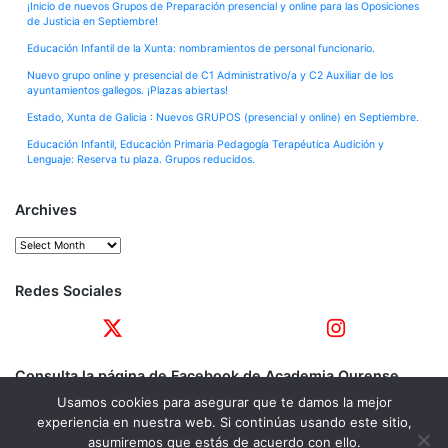
¡Inicio de nuevos Grupos de Preparación presencial y online para las Oposiciones
de Justicia en Septiembre!
Educación Infantil de la Xunta: nombramientos de personal funcionario.
Nuevo grupo online y presencial de C1 Administrativo/a y C2 Auxiliar de los
ayuntamientos gallegos. ¡Plazas abiertas!
Estado, Xunta de Galicia : Nuevos GRUPOS (presencial y online) en Septiembre.
Educación Infantil, Educación Primaria Pedagogía Terapéutica Audición y
Lenguaje: Reserva tu plaza. Grupos reducidos.
Archives
Archives
Redes Sociales
Consulta la página de Facebook de Academia Ourense
Usamos cookies para asegurar que te damos la mejor
experiencia en nuestra web. Si continúas usando este sitio,
asumiremos que estás de acuerdo con ello.